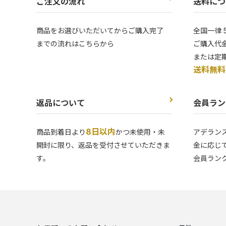
ご注文の流れ
送料につ
商品をお選びいただいてからご購入完了
全国一律 
までの流れはこちらから
ご購入代金
または定
送料無料
返品について
会員ラン
8日以内
商品到着日より
かつ未使用・未
アデラン
開封に限り、返品を受付させていただきま
金に応じ
す。
会員ラン