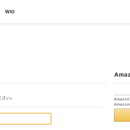
WIG
Am
ださい。
Amaz
Amaz