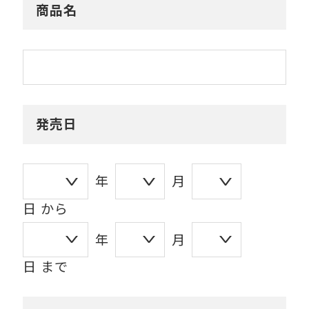
商品名
発売日
年
月
日 から
年
月
日 まで