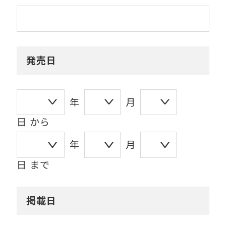
発売日
年
月
日 から
年
月
日 まで
掲載日