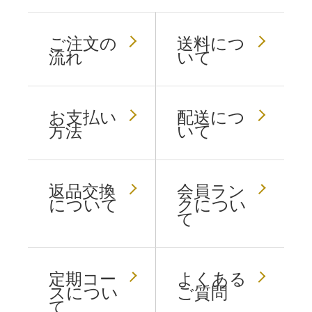
ご注文の
送料につ
流れ
いて
お支払い
配送につ
方法
いて
返品交換
会員ラン
について
クについ
て
定期コー
よくある
スについ
ご質問
て