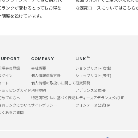
てランクが変わるとってもお得な
な定期コースについてはこちら
ク制度を設けています。
SUPPORT
COMPANY
LINK
新規会員登録
会社概要
ショップリスト(女性)
ログイン
個人情報保護方針
ショップリスト(男性)
カート
個人情報の取扱いに関して
研究開発
ショッピングガイド
利用規約
アデランス公式HP
初めての方へ
特定商取引法に基づく表記
レディースアデランス公式HP
会員ランクについて
サイトポリシー
フォンテーヌ公式HP
よくあるご質問