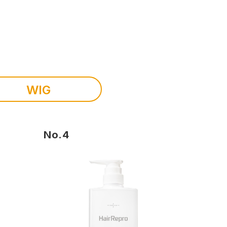
WIG
No.4
No.5