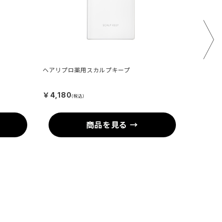
ヘアリプロ薬用スカルプキープ
ビューティ
￥4,180
￥2,700
(税込)
商品を見る →