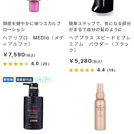
頭皮を健やかに保つスカルプ
簡単ステップで、気になる部分
ローション
がまるで自分の髪のように瞬
間ボリュームアップ！ 分け目
ヘアリプロ MEDIα（メデ
ヘアプラス スピードＥプレ
の白髪隠しにも最適。 （自毛
ィアルファ）
ミアム パウダー（ブラッ
が黒系の方用のブラックカラ
ク）
―）
￥7,590
￥5,280
4.0
（25）
4.4
（19）