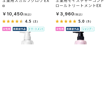
ュ薬用スカルプグロウ EX
ュ薬用モイスチャーコント
α
ロールトリートメントEX
￥10,450
￥3,960
4.5
5.0
（2）
（5）
ふんわり髪へ導く！植物の力
うるおいヘアへ 15種類以上
で髪に豊かなボリューム
の天然由来成分を使い、艶や
かな美髪へと導く
【旧モデル】ベネファージ
【旧モデル】ベネファージ
ュ薬用ボリュームコントロ
ュ薬用モイスチャーコント
ールトリートメントEX
ロールシャンプーEX