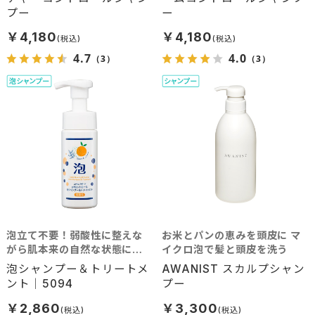
プー
ー
￥4,180
￥4,180
4.7
4.0
（3）
（3）
泡立て不要！弱酸性に整えな
お米とパンの恵みを頭皮に マ
がら肌本来の自然な状態に洗
イクロ泡で髪と頭皮を洗う
い上げる
泡シャンプー＆トリートメ
AWANIST スカルプシャン
ント｜5094
プー
￥2,860
￥3,300