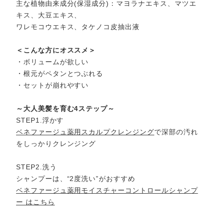
主な植物由来成分(保湿成分)：マヨラナエキス、マツエ
キス、大豆エキス、
ワレモコウエキス、タケノコ皮抽出液
＜こんな方にオススメ＞
・ボリュームが欲しい
・根元がペタンとつぶれる
・セットが崩れやすい
～大人美髪を育む4ステップ～
STEP1.浮かす
ベネファージュ薬用スカルプクレンジング
で深部の汚れ
をしっかりクレンジング
STEP2.洗う
シャンプーは、“2度洗い”がおすすめ
ベネファージュ薬用モイスチャーコントロールシャンプ
ー はこちら