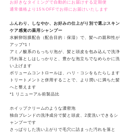
お好きなタイミングで自動的にお届けする定期便
通常価格より15％OFFでお得にお届けいたします
ふんわり、しなやか、お好みの仕上がり別で選ぶスキン
ケア感覚の薬用シャンプー
水解卵殻膜配合（配合目的：保湿）で、髪への親和性が
アップ
*1
！
アミノ酸系のもっちり泡が、髪と頭皮を包み込んで洗浄
汚れ落としはしっかりと、豊かな泡立ちでなめらかに洗
い上げます
ボリュームコントロールは、ハリ・コシをもたらします
トリートメントと併用することで、より潤いに満ちた髪
へと整えます
*1 リニューアル前製品比
ホイップクリームのような濃密泡
独自ブレンドの洗浄成分で髪と頭皮、2度洗いできるシ
ャンプーです
さっぱりした洗い上がりで毛穴に詰まった汚れを落と