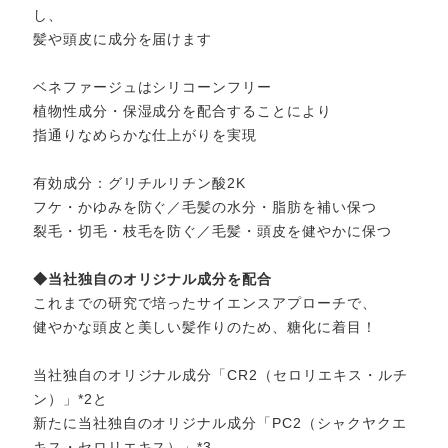
し、
髪や頭皮に成分を届けます
ベネファージュはシリコーンフリー
植物性成分・保湿成分を配合することにより
指通りなめらかな仕上がりを実現
有効成分：グリチルリチン酸2K
フケ・かゆみを防ぐ／毛髪の水分・脂肪を補い保つ
裂毛・切毛・枝毛を防ぐ／毛髪・頭皮を健やかに保つ
◆当社独自のオリジナル成分を配合
これまでの研究で培ったサイエンスアプローチで、
健やかな頭皮と美しい髪作りのため、糖化に着目！
当社独自のオリジナル成分「CR2（セロリエキス・ルチ
ン）」
*2
と
新たに当社独自のオリジナル成分「PC2（シャクヤクエ
キス・セロリエキス）」
*3