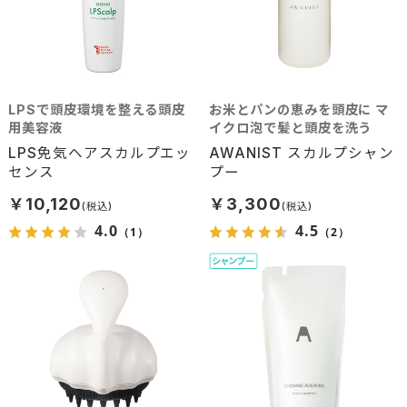
LPSで頭皮環境を整える頭皮
お米とパンの恵みを頭皮に マ
用美容液
イクロ泡で髪と頭皮を洗う
LPS免気ヘアスカルプエッ
AWANIST スカルプシャン
センス
プー
￥10,120
￥3,300
4.0
4.5
（1）
（2）