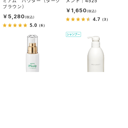
ミアム パウダー（ダーク
メント｜4525
が暗い茶色系の方用のダーク
ブラウン）
ブラウンカラ―）
￥1,650
￥5,280
4.7
（3）
5.0
（6）
LPSで頭皮環境を整える頭皮
お米とパンの恵みを頭皮に マ
用美容液
イクロ泡で髪と頭皮を洗う
LPS免気ヘアスカルプエッ
AWANIST スカルプシャン
センス
プー
￥10,120
￥3,300