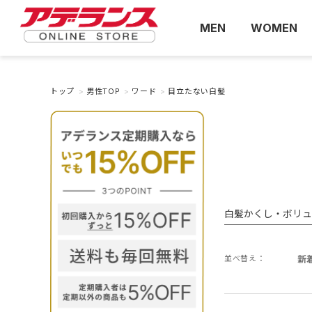
MEN
WOMEN
トップ
>
男性TOP
>
ワード
>
目立たない白髪
白髪かくし・ボリュ
並べ替え：
新