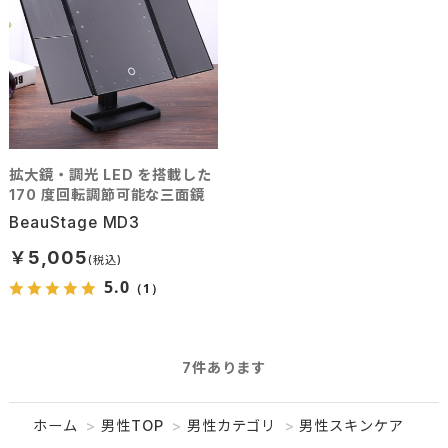
拡大鏡・調光 LED を搭載した
170 度回転調節可能な三面鏡
BeauStage MD3
￥5,005
5.0
（1）
7
件あります
ホーム
>
男性TOP
>
男性カテゴリ
>
男性スキンケア