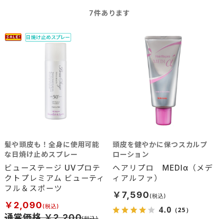
7
件あります
髪や頭皮も！全身に使用可能
頭皮を健やかに保つスカルプ
な日焼け止めスプレー
ローション
ビューステージ UVプロテ
ヘアリプロ MEDIα（メデ
クトプレミアム ビューティ
ィアルファ）
フル＆スポーツ
￥7,590
￥2,090
4.0
（25）
通常価格 ￥2,200