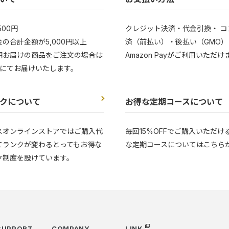
500円
クレジット決済・代金引換・ コ
の合計金額が5,000円以上
済（前払い）・後払い（GMO）
期お届けの商品をご注文の場合は
Amazon Payがご利用いただけ
にてお届けいたします。
クについて
お得な定期コースについて
スオンラインストアではご購入代
毎回15%OFFでご購入いただけ
てランクが変わるとってもお得な
な定期コースについてはこちら
ク制度を設けています。
SUPPORT
COMPANY
LINK