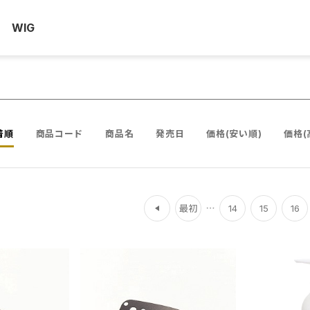
WIG
着順
商品コード
商品名
発売日
価格(安い順)
価格(
前
最初
14
15
16