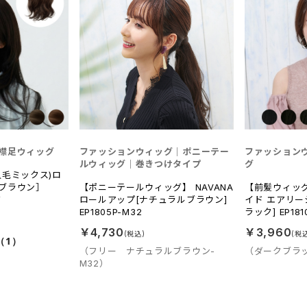
襟足ウィッグ
ファッションウィッグ｜ポニーテー
ファッション
ルウィッグ｜巻きつけタイプ
グ
人毛ミックス)ロ
ブラウン］
【ポニーテールウィッグ】 NAVANA
【前髪ウィッグ
Y
ロールアップ[ナチュラルブラウン]
イド エアリー
EP1805P-M32
ラック] EP181
￥4,730
￥3,960
（1）
（フリー ナチュラルブラウン-
（ダークブラッ
M32）