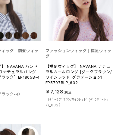
ウィッグ｜前髪ウィッ
ファッションウィッグ｜襟足ウィッ
グ
】 NAVANA ハンド
【襟足ウィッグ】 NAVANA ナチュ
わりナチュラルバング
ラルカールロング [ダークブラウン/
ック］EP1805B-4
ワインレッド_グラデーション]
EP5797BLP_632
￥7,128
ラック-4）
（ﾀﾞｰｸﾌﾞﾗｳﾝ/ﾜｲﾝﾚｯﾄﾞ(ｸﾞﾗﾃﾞｰｼｮ
ﾝ)_632）