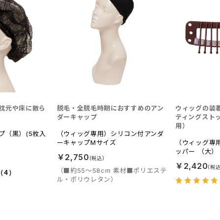
枕元や床に散ら
脱毛・全脱毛時期におすすめのアン
ウィッグの装
ダーキャップ
ティングスト
用）
プ（黒）(5枚入
（ウィッグ専用）シリコン付アンダ
ーキャップMサイズ
（ウィッグ専
ッパー （大）
￥2,750
￥2,420
（■約55～58cm 素材■ポリエステ
（4）
ル・ポリウレタン）