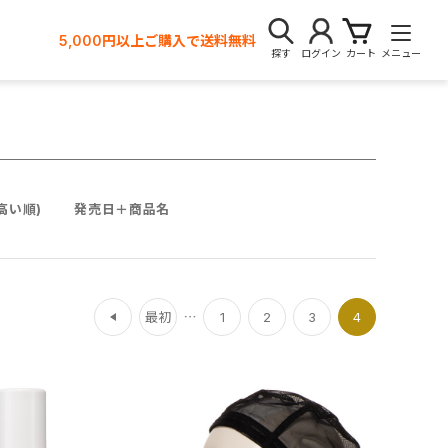
5,000円以上ご購入で送料無料
探す
ログイン
カート
メニュー
高い順)
発売日＋商品名
前
最初
1
2
3
4