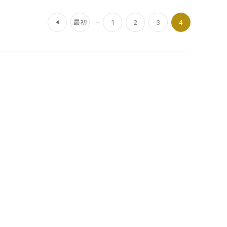
前
最初
1
2
3
4