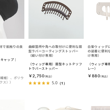
材で肌触りの良
曲線箇所や角への取付けに便利な扇
白髪ウィッグ
。
型ラバーコーティングストッパー
の装着に便利
（縫い付け専用）
け専用）
ーキャップ｜
（ウィッグ専用）扇型ネットＰソフ
（ウィッグ専
トラバーストッパー
レー）
￥2,750
￥880
竹繊維）、ポリウ
5.0
クス））
（1）