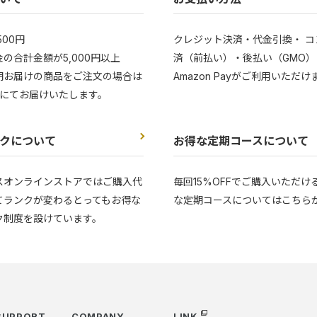
500円
クレジット決済・代金引換・ コ
の合計金額が5,000円以上
済（前払い）・後払い（GMO）
期お届けの商品をご注文の場合は
Amazon Payがご利用いただけ
にてお届けいたします。
クについて
お得な定期コースについて
スオンラインストアではご購入代
毎回15%OFFでご購入いただけ
てランクが変わるとってもお得な
な定期コースについてはこちら
ク制度を設けています。
SUPPORT
COMPANY
LINK