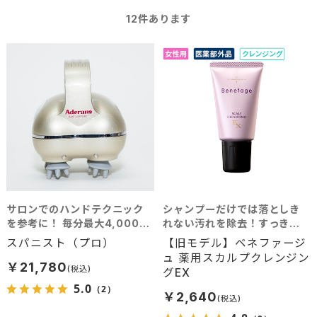
12
件あります
サロンでのハンドテクニック
シャンプーだけでは落としき
を参考に！ 毎分最大4,000タ
れない汚れを除去！すっきり
ッチで確実な揉みだしを再
クリアな毛穴へ
スパニスト（プロ）
【旧モデル】ベネファージ
現！ 優雅なバスタイムを演出
ュ 薬用スカルプクレンジン
するアイテム！
￥21,780
グEX
5.0
（2）
￥2,640