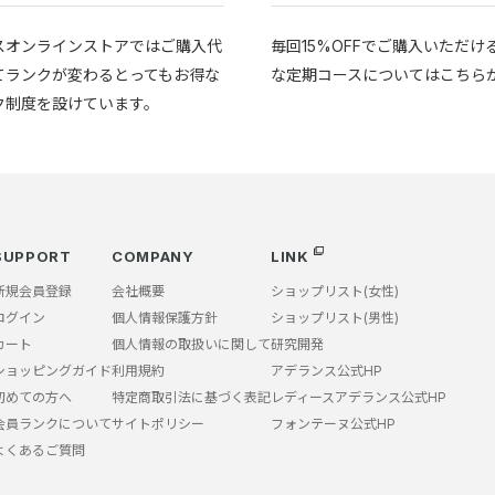
スオンラインストアではご購入代
毎回15%OFFでご購入いただけ
てランクが変わるとってもお得な
な定期コースについてはこちら
ク制度を設けています。
SUPPORT
COMPANY
LINK
新規会員登録
会社概要
ショップリスト(女性)
ログイン
個人情報保護方針
ショップリスト(男性)
カート
個人情報の取扱いに関して
研究開発
ショッピングガイド
利用規約
アデランス公式HP
初めての方へ
特定商取引法に基づく表記
レディースアデランス公式HP
会員ランクについて
サイトポリシー
フォンテーヌ公式HP
よくあるご質問