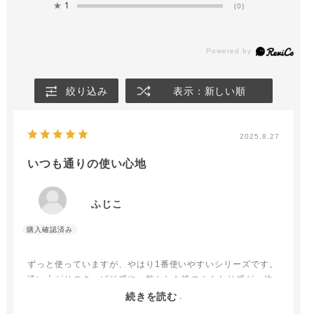
★
1
(0)
絞り込み
表示：新しい順
2025.8.27
いつも通りの使い心地
ふじこ
ずっと使っていますが、やはり1番使いやすいシリーズです。
洗い上がりのさっぱり感や、乾かした後のふんわり感が、他
のシャンプーでは感じることがありませんでした。
続きを読む
これからも使わせていただきます。