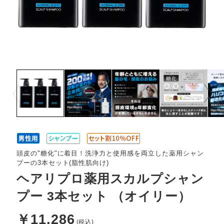
Prev
Next
頭皮の"糖化"に着目！洗浄力と使用感を両立した薬用シャン
プーの3本セット(脂性肌向け)
ヘアリプロ薬用スカルプシャン
プー 3本セット （オイリー）
￥11,286