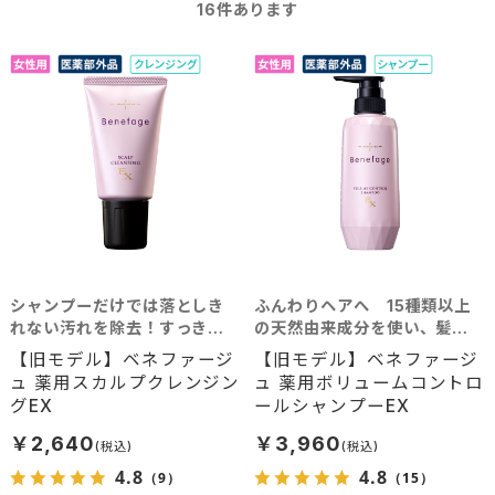
16
件あります
シャンプーだけでは落としき
ふんわりヘアへ 15種類以上
れない汚れを除去！すっきり
の天然由来成分を使い、髪に
クリアな毛穴へ
豊かなボリュームを
【旧モデル】ベネファージ
【旧モデル】ベネファージ
ュ 薬用スカルプクレンジン
ュ 薬用ボリュームコントロ
グEX
ールシャンプーEX
￥2,640
￥3,960
4.8
4.8
（9）
（15）