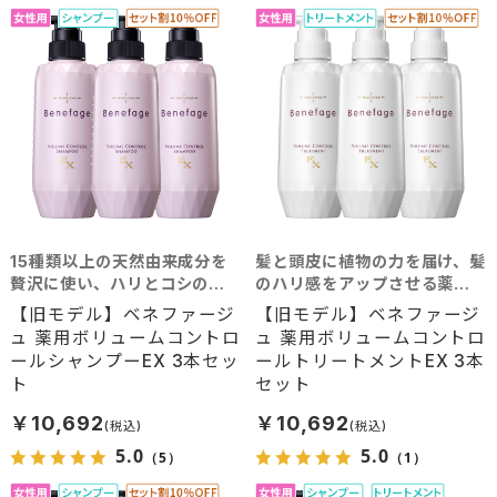
15種類以上の天然由来成分を
髪と頭皮に植物の力を届け、髪
贅沢に使い、ハリとコシのあ
のハリ感をアップさせる薬用
る髪へと導くシャンプー。髪
トリートメント。髪に豊かな
【旧モデル】ベネファージ
【旧モデル】ベネファージ
に豊かなボリュームを求める
ボリュームを求める方におす
ュ 薬用ボリュームコントロ
ュ 薬用ボリュームコントロ
方におすすめ。
すめ。
ールシャンプーEX 3本セッ
ールトリートメントEX 3本
ト
セット
￥10,692
￥10,692
5.0
5.0
（5）
（1）