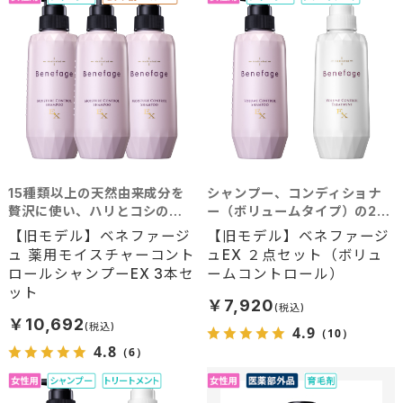
15種類以上の天然由来成分を
シャンプー、コンディショナ
贅沢に使い、ハリとコシのあ
ー（ボリュームタイプ）の2点
る髪へと導くシャンプー。艶
セット
【旧モデル】ベネファージ
【旧モデル】ベネファージ
やかな髪を求める方におすす
ュ 薬用モイスチャーコント
ュEX ２点セット（ボリュ
め。
ロールシャンプーEX 3本セ
ームコントロール）
ット
￥7,920
￥10,692
4.9
（10）
4.8
（6）