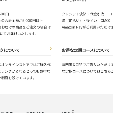
500円
クレジット決済・代金引換・ コ
の合計金額が5,000円以上
済（前払い）・後払い（GMO）
期お届けの商品をご注文の場合は
Amazon Payがご利用いただけ
にてお届けいたします。
クについて
お得な定期コースについて
スオンラインストアではご購入代
毎回15%OFFでご購入いただけ
てランクが変わるとってもお得な
な定期コースについてはこちら
ク制度を設けています。
SUPPORT
COMPANY
LINK