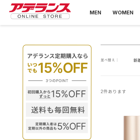
MEN
WOMEN
並べ替え：
新
2
件あります