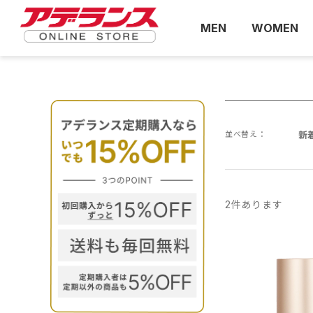
MEN
WOMEN
並べ替え：
新
2
件あります