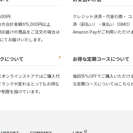
500円
クレジット決済・代金引換・ コ
の合計金額が5,000円以上
済（前払い）・後払い（GMO）
期お届けの商品をご注文の場合は
Amazon Payがご利用いただけ
にてお届けいたします。
クについて
お得な定期コースについて
スオンラインストアではご購入代
毎回15%OFFでご購入いただけ
てランクが変わるとってもお得な
な定期コースについてはこちら
ク制度を設けています。
SUPPORT
COMPANY
LINK