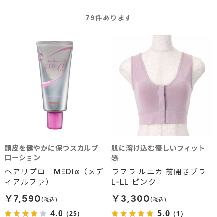
79
件あります
頭皮を健やかに保つスカルプ
肌に溶け込む優しいフィット
ローション
感
ヘアリプロ MEDIα（メデ
ラフラ ルニカ 前開きブラ
ィアルファ）
L-LL ピンク
￥7,590
￥3,300
4.0
5.0
（25）
（1）