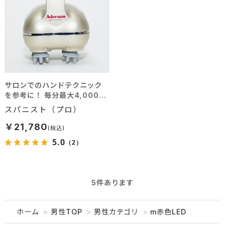
サロンでのハンドテクニック
を参考に！ 毎分最大4,000タ
ッチで確実な揉みだしを再
スパニスト（プロ）
現！ 優雅なバスタイムを演出
するアイテム！
￥21,780
5.0
（2）
5
件あります
ホーム
>
男性TOP
>
男性カテゴリ
>
m赤色LED