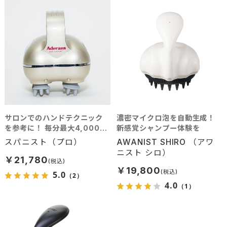
サロンでのハンドテクニック
濃密マイクロ泡を自動生成！
を参考に！ 毎分最大4,000タ
新感覚シャンプー体験を
ッチで確実な揉みだしを再
スパニスト（プロ）
AWANIST SHIRO （アワ
現！ 優雅なバスタイムを演出
ニスト シロ）
するアイテム！
￥21,780
￥19,800
5.0
（2）
4.0
（1）