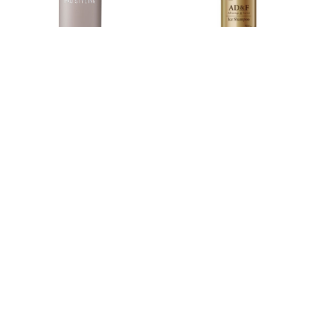
保湿もお忘れなく！レディー
【着脱不要ウィッグ利用者へ
メイド専用トリートメント
おすすめ】炭酸配合の泡シャ
ンプー
（ウィッグ専用）トリート
AD＆F アイスシャンプース
メント｜4525
パークリングフォーム
￥1,650
￥3,080
4.7
5.0
（3）
（1）
つづきを見る
読