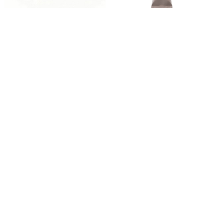
ウィッグの装着に便利なスト
ウィッグ専用粘着剤
ッパーです。（縫い付け専用）
（ウィッグ専用）AD＆F
玉付きストッパーＵ
WIG接着剤（クリア）
L（黒）
￥990
￥880
4.5
（2）
つづきを見る
読
み
105
件あります