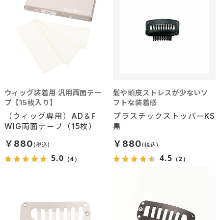
ウィッグ装着用 汎用両面テー
髪や頭皮ストレスが少ないソ
プ【15枚入り】
フトな装着感
（ウィッグ専用）AD＆F
プラスチックストッパーKS
WIG両面テープ（15枚）
黒
￥880
￥880
5.0
4.5
（4）
（2）