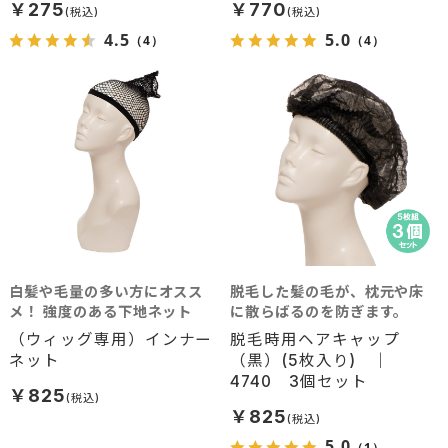
￥275
￥770
4.5
5.0
（4）
（4）
白髪や毛量の多い方にオスス
脱毛した髪の毛が、枕元や床
メ！ 強度のある下地ネット
に散らばるのを防ぎます。
（ウィッグ専用）インナー
脱毛時用ヘアキャップ
ネット
（黒）(5枚入り) ｜
4740 3個セット
￥825
￥825
5.0
（1）