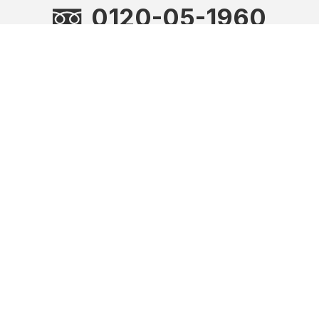
0120-05-1960
受付時間
10:00～18:00（平日のみ）
お問い合わせフォーム
公式SNS
Copyright © Aderans Co.,Ltd. All rights reserved.