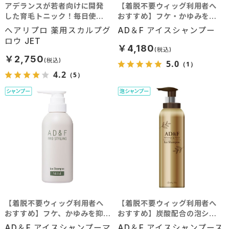
アデランスが若者向けに開発
【着脱不要ウィッグ利用者へ
した育毛トニック！毎日使え
おすすめ】フケ・かゆみを防
る育毛剤がジェット式で登
ぎ、さっぱりとした仕上がりに
へアリプロ 薬用スカルプグ
AD＆F アイスシャンプー
場！20代や30代前半から始め
ロウ JET
る薄毛対策で今すぐ予防！
￥4,180
￥2,750
5.0
（1）
4.2
（5）
【着脱不要ウィッグ利用者へ
【着脱不要ウィッグ利用者へ
おすすめ】フケ、かゆみを抑
おすすめ】炭酸配合の泡シャ
え、自然なツヤとうるおいを
ンプー
AD＆F アイスシャンプーマ
AD＆F アイスシャンプース