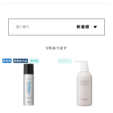
5
件あります