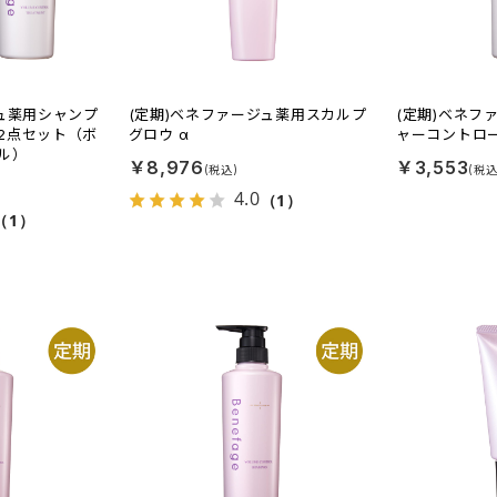
ジュ薬用シャンプ
(定期)ベネファージュ薬用スカルプ
(定期)ベネフ
2点セット（ボ
グロウ α
ャーコントロ
ル）
￥8,976
￥3,553
4.0
（1）
（1）