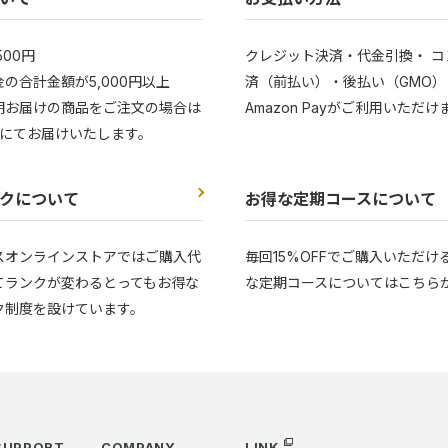
500円
クレジット決済・代金引換・ コ
の合計金額が5,000円以上
済（前払い）・後払い（GMO）
期お届けの商品をご注文の場合は
Amazon Payがご利用いただけ
にてお届けいたします。
クについて
お得な定期コースについて
スオンラインストアではご購入代
毎回15%OFFでご購入いただけ
てランクが変わるとってもお得な
な定期コースについてはこちら
ク制度を設けています。
SUPPORT
COMPANY
LINK