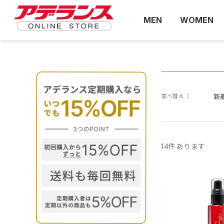
MEN
WOMEN
並べ替え：
新
14
件あります