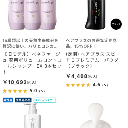
15種類以上の天然由来成分を
ヘアプラスのお得な定期商
贅沢に使い、ハリとコシのあ
品。15%OFF！
る髪へと導くシャンプー。髪
【旧モデル】ベネファージ
(定期) ヘアプラス スピー
に豊かなボリュームを求める
ュ 薬用ボリュームコントロ
ドＥプレミアム パウダー
方におすすめ。
ールシャンプーEX 3本セッ
（ブラック）
ト
￥4,488
￥10,692
4.6
（5）
5.0
（5）