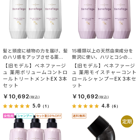
髪と頭皮に植物の力を届け、髪
15種類以上の天然由来成分を
のハリ感をアップさせる薬用
贅沢に使い、ハリとコシのあ
トリートメント。髪に豊かな
る髪へと導くシャンプー。艶
【旧モデル】ベネファージ
【旧モデル】ベネファージ
ボリュームを求める方におす
やかな髪を求める方におすす
ュ 薬用ボリュームコントロ
ュ 薬用モイスチャーコント
すめ。
め。
ールトリートメントEX 3本
ロールシャンプーEX 3本セ
セット
ット
￥10,692
￥10,692
5.0
4.8
（1）
（6）