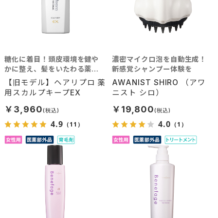
糖化に着目！頭皮環境を健や
濃密マイクロ泡を自動生成！
かに整え、髪をいたわる薬用
新感覚シャンプー体験を
コンディショナー
【旧モデル】ヘアリプロ 薬
AWANIST SHIRO （アワ
用スカルプキープEX
ニスト シロ）
￥3,960
￥19,800
4.9
4.0
（11）
（1）