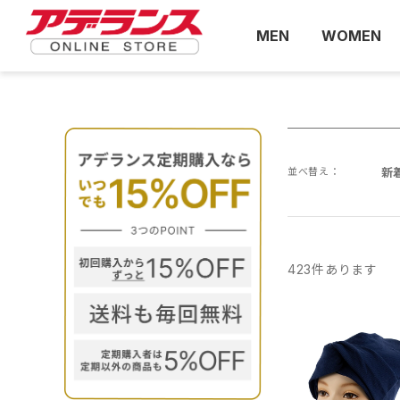
MEN
WOMEN
並べ替え：
新
423
件あります