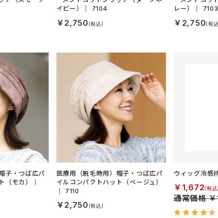
イビー）｜ 7104
レー）｜ 710
￥2,750
￥2,750
帽子・つば広パ
医療用（脱毛時用）帽子・つば広パ
ウィッグ冷感
ト（モカ）｜
イルコンパクトハット（ベージュ）
￥1,672
｜ 7110
通常価格 ￥1
￥2,750