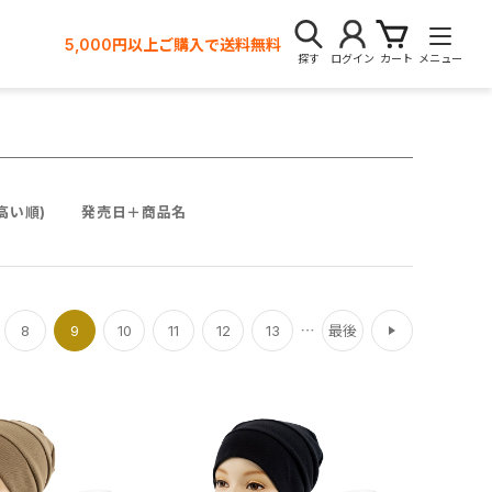
5,000円以上ご購入で送料無料
探す
ログイン
カート
メニュー
高い順)
発売日＋商品名
次
8
9
10
11
12
13
最後