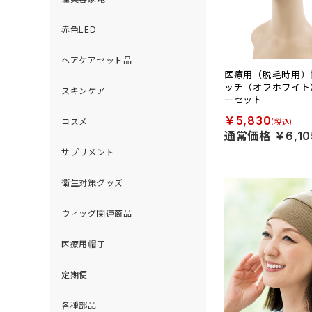
赤色LED
ヘアケアセット品
医療用（脱毛時用）
ッチ（オフホワイト
スキンケア
ーセット
￥5,830
コスメ
通常価格 ￥6,10
サプリメント
衛生対策グッズ
ウィッグ関連商品
医療用帽子
定期便
各種部品