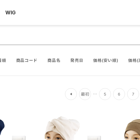
WIG
着順
商品コード
商品名
発売日
価格(安い順)
価格(
前
最初
5
6
7