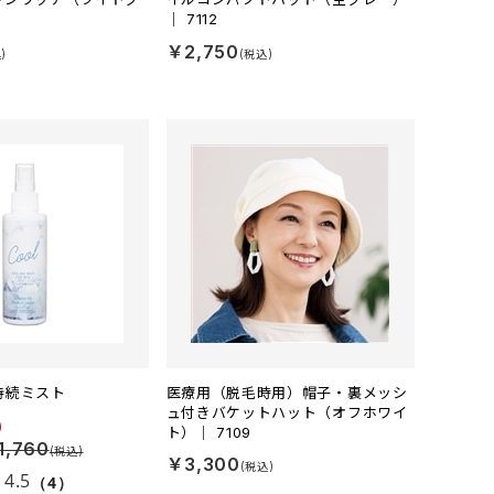
3
｜ 7112
￥2,750
持続ミスト
医療用（脱毛時用）帽子・裏メッシ
ュ付きバケットハット（オフホワイ
ト）｜ 7109
,760
￥3,300
4.5
（4）