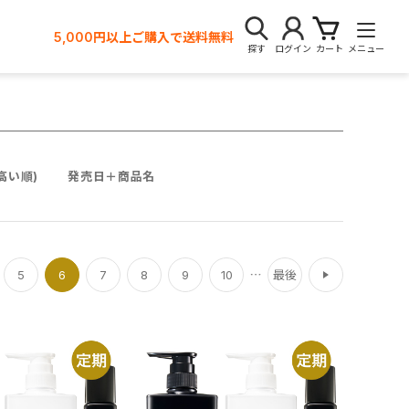
5,000円以上ご購入で送料無料
探す
ログイン
カート
メニュー
高い順)
発売日＋商品名
次
5
6
7
8
9
10
最後