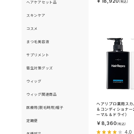
￥18,920
ヘアケアセット品
スキンケア
コスメ
まつ毛美容液
サプリメント
衛生対策グッズ
ウィッグ
ウィッグ関連商品
ヘアリプロ薬用スカ
医療用(脱毛時用)帽子
＆コンディショナー
ーマル＆ドライ）
定期便
￥8,360
4.0
各種部品