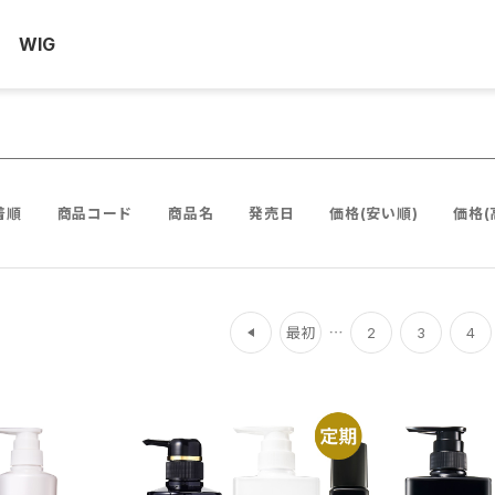
WIG
着順
商品コード
商品名
発売日
価格(安い順)
価格(
前
最初
2
3
4