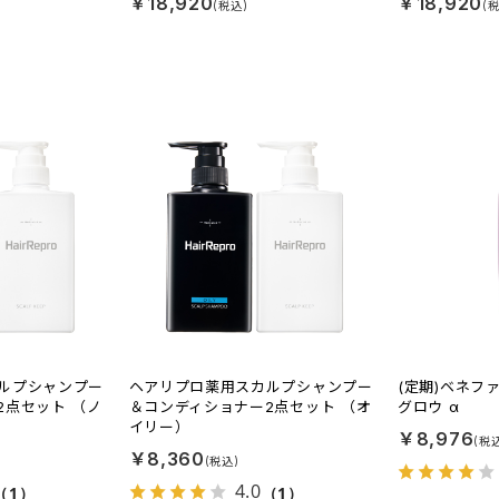
￥18,920
￥18,920
ルプシャンプー
ヘアリプロ薬用スカルプシャンプー
(定期)ベネフ
2点セット （ノ
＆コンディショナー2点セット （オ
グロウ α
イリー）
￥8,976
￥8,360
4.0
（1）
（1）