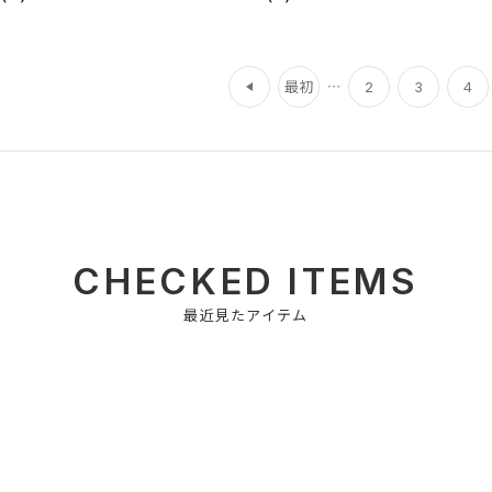
前
最初
2
3
4
CHECKED ITEMS
最近見たアイテム