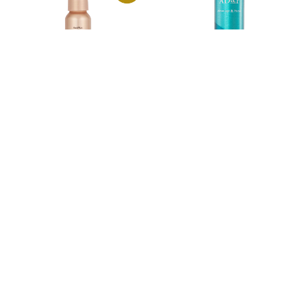
パウダー固定用ミスト 雨/風/
付着した汗や汚れの不快な臭
汗などでパウダー落ちを防ぐ
いを除去します。
(定期)ヘアプラス ビュー
(定期) 【ウィッグ専用】
ファンデミスト
AD＆F WIGデオドラント
スプレー プラス｜4687
￥1,683
￥1,730
5.0
（2）
つづきを見る
読