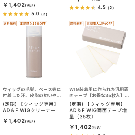
￥1,402
4.5
（2）
5.0
（2）
ウィッグの毛髪、ベース等に
WIG装着用に作られた汎用両
付着した汗、皮脂の匂いや汚
面テープ【お得な35枚入】で
れをきれいに取り除きます。
す。
(定期) 【ウィッグ専用】
(定期) 【ウィッグ専用】
AD＆F WIGクリーナー
AD＆F WIG両面テープ増
量（35枚）
￥1,402
￥1,402