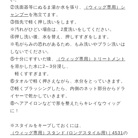
②洗面器等にぬるま湯か水を張り、
（ウィッグ専用）シ
ャンプー
を泡立てます。
③指先で軽く押し洗いをします。
※汚れがひどい場合は、2度洗いをしてください。
④押し洗い後、水を替え、押しすすぎをします。
※毛がらみの恐れがあるため、もみ洗いやブラシ洗いは
しないでください。
⑤十分にすすいだ後、
（ウィッグ専用）トリートメント
を溶かした水に2～3分浸し、
軽くすすぎます。
⑥タオルで軽く押さえながら、水分をとっていきます。
⑦軽くブラッシングしたら、内側のネット部分からドラ
イヤーで乾かしていきます。
⑧ヘアアイロンなどで形を整えたらキレイなウィッグ
に！
※スタイルをキープしておくには、
（ウィッグ専用）スタンド (ロングスタイル用)｜4531
の