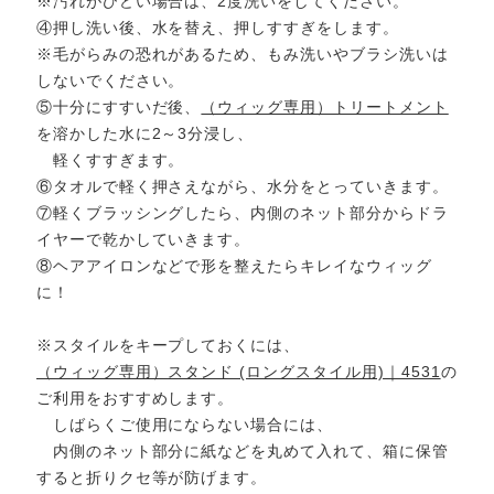
※汚れがひどい場合は、2度洗いをしてください。
④押し洗い後、水を替え、押しすすぎをします。
※毛がらみの恐れがあるため、もみ洗いやブラシ洗いは
しないでください。
⑤十分にすすいだ後、
（ウィッグ専用）トリートメント
を溶かした水に2～3分浸し、
軽くすすぎます。
⑥タオルで軽く押さえながら、水分をとっていきます。
⑦軽くブラッシングしたら、内側のネット部分からドラ
イヤーで乾かしていきます。
⑧ヘアアイロンなどで形を整えたらキレイなウィッグ
に！
※スタイルをキープしておくには、
（ウィッグ専用）スタンド (ロングスタイル用)｜4531
の
ご利用をおすすめします。
しばらくご使用にならない場合には、
内側のネット部分に紙などを丸めて入れて、箱に保管
すると折りクセ等が防げます。