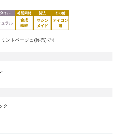
ミントベージュ(終売)です
ン
ック