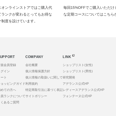
スオンラインストアではご購入代
毎回15%OFFでご購入いただ
てランクが変わるとってもお得な
な定期コースについてはこちら
ク制度を設けています。
UPPORT
COMPANY
LINK
新規会員登録
会社概要
ショップリスト(女性)
ログイン
個人情報保護方針
ショップリスト(男性)
カート
個人情報の取扱いに関して
研究開発
ショッピングガイド
利用規約
アデランス公式HP
初めての方へ
特定商取引法に基づく表記
レディースアデランス公式HP
会員ランクについて
サイトポリシー
フォンテーヌ公式HP
よくあるご質問