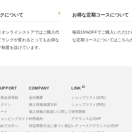
クについて
お得な定期コースについて
スオンラインストアではご購入代
毎回15%OFFでご購入いただ
てランクが変わるとってもお得な
な定期コースについてはこちら
ク制度を設けています。
UPPORT
COMPANY
LINK
新規会員登録
会社概要
ショップリスト(女性)
ログイン
個人情報保護方針
ショップリスト(男性)
カート
個人情報の取扱いに関して
研究開発
ショッピングガイド
利用規約
アデランス公式HP
初めての方へ
特定商取引法に基づく表記
レディースアデランス公式HP