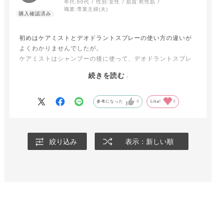
年代:
60代
性別:
女性
肌質:
乾性肌
職業:
専業主婦(夫)
初めはケアミストとデオドラントスプレーの使い方の違いが
よくわかりませんでしたが。
ケアミストはシャンプーの後に使って、デオドラントスプレ
ーは普段のお手入れに使っています。
続きを読む
汗をよくかく今の季節でも、ウィッグは毎日はシャンプー出
来ないのでデオドラントスプレーがとても良いと思いまし
た。毛が絡まないだけで無く臭いが気にならずにすっきりと
参考になった
0
Like!
0
とても気持ち良くウィッグが使えています。
絞り込み
表示：新しい順