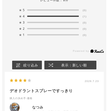
レビュー件数：
件
★
5
(0)
★
4
(1)
★
3
(0)
★
2
(0)
★
1
(0)
絞り込み
表示：新しい順
2026.7.23
デオドラントスプレーですっきり
購入の決め手
:価格
なつみ