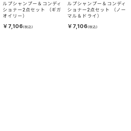
セット(普通～乾燥肌向け)
ルプシャンプー＆コンディ
ルプシャンプー＆コンディ
ショナー2点セット （ギガ
ショナー2点セット （ノー
オイリー）
マル＆ドライ）
￥7,106
￥7,106
頭皮の"糖化"を防ぎつつ、必
頭皮の毛穴奥汚れをバッチリ
要な潤いは逃がさないシャン
清浄！パーフェクトオールイ
プー、コンディショナーの2点
ンワン3点セット(脂性肌向け)
(定期) ヘアリプロ薬用スカ
ヘアリプロ薬用スカルプク
セット(脂性肌向け)
ルプシャンプー＆コンディ
レンジング＆シャンプー＆