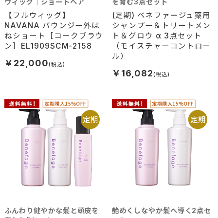
ウィッグ｜ショートヘア
を育む3点セット
【フルウィッグ】
(定期) ベネファージュ薬用
NAVANA バウンジー外は
シャンプー＆トリートメン
ねショート［コークブラウ
ト＆グロウ α 3点セット
ン］EL1909SCM-2158
（モイスチャーコントロー
ル）
￥22,000
￥16,082
ふんわり健やかな髪と頭皮を
艶めくしなやか髪へ導く2点セ