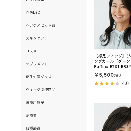
赤色LED
ヘアケアセット品
スキンケア
コスメ
【襟足ウィッグ】(
ングカール［ダーク
サプリメント
Raffine ET01-BR3
￥5,500
衛生対策グッズ
4.0
ウィッグ関連商品
医療用帽子
定期便
各種部品