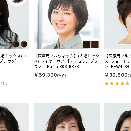
人毛ミックス)ロ
【医療用フルウィッグ】(人毛ミック
【医療用フル
ブラウン］
ス) レイヤーボブ ［ナチュラルブラ
ス) ショート
Y
ウン］ Rafra R03-BR3R
ン] RFW4-BR
￥69,300
￥30,800
（1）