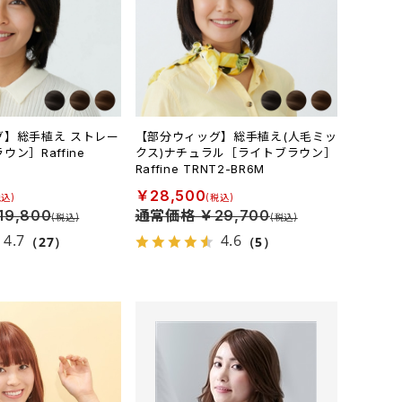
グ】総手植え ストレー
【部分ウィッグ】総手植え(人毛ミッ
ン］Raffine
クス)ナチュラル［ライトブラウン］
Raffine TRNT2-BR6M
￥28,500
9,800
通常価格 ￥29,700
4.7
4.6
（27）
（5）