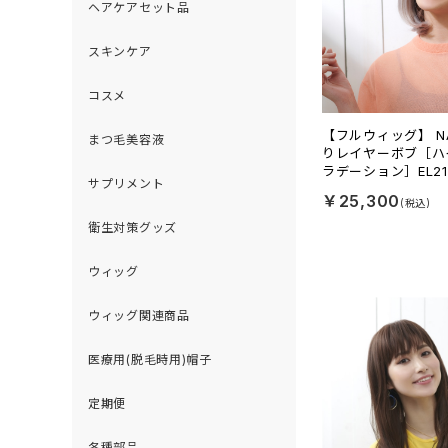
ヘアケアセット品
スキンケア
コスメ
【フルウィッグ】 NA
まつ毛美容液
りレイヤーボブ［ハ
ラデーション］EL21
サプリメント
￥25,300
衛生対策グッズ
ウィッグ
ウィッグ関連商品
医療用(脱毛時用)帽子
定期便
各種部品