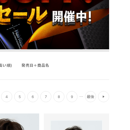
高い順)
発売日＋商品名
次
4
5
6
7
8
9
最後