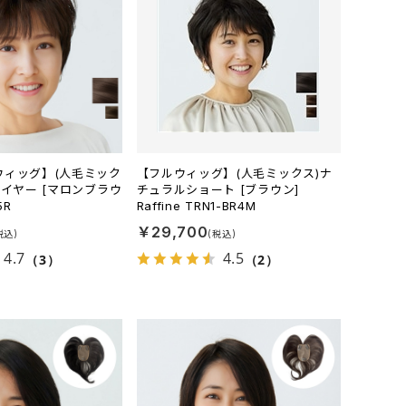
ウィッグ】(人毛ミック
【フルウィッグ】(人毛ミックス)ナ
レイヤー [マロンブラウ
チュラルショート [ブラウン]
5R
Raffine TRN1-BR4M
￥29,700
4.7
4.5
（3）
（2）