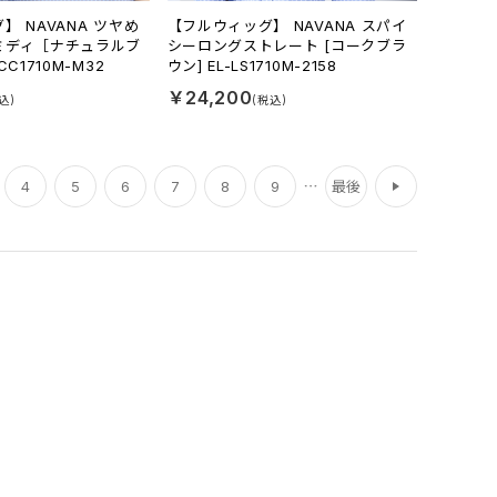
】 NAVANA ツヤめ
【フルウィッグ】 NAVANA スパイ
ミディ［ナチュラルブ
シーロングストレート [コークブラ
C1710M-M32
ウン] EL-LS1710M-2158
￥24,200
次
4
5
6
7
8
9
最後