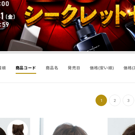
着順
商品コード
商品名
発売日
価格(安い順)
価格(
1
2
3