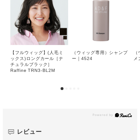
【フルウィッグ】(人毛ミ
（ウィッグ専用）シャンプ
（
ックス)ロングカール［ナ
ー｜4524
メ
チュラルブラック］
Raffine TRN3-BL2M
レビュー