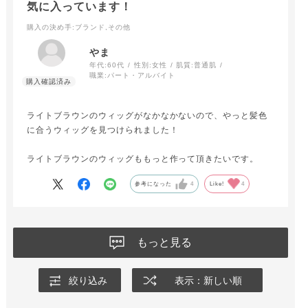
気に入っています！
購入の決め手
:ブランド,その他
やま
年代:
60代
性別:
女性
肌質:
普通肌
職業:
パート・アルバイト
ライトブラウンのウィッグがなかなかないので、やっと髪色
に合うウィッグを見つけられました！
ライトブラウンのウィッグももっと作って頂きたいです。
参考になった
4
Like!
4
もっと見る
絞り込み
表示：新しい順