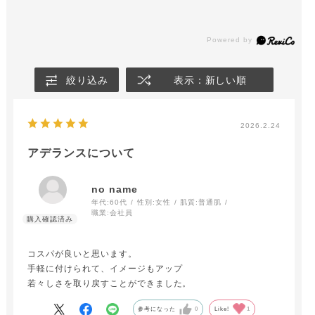
絞り込み
表示：新しい順
2026.2.24
アデランスについて
no name
年代:
60代
性別:
女性
肌質:
普通肌
職業:
会社員
コスパが良いと思います。
手軽に付けられて、イメージもアップ
若々しさを取り戻すことができました。
参考になった
0
Like!
1