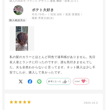
購入の決め手
:ブランド,デザイン,価格,機能・効果,口コミ
ポテト大好き
年代:
70代～
性別:
女性
肌質:
普通肌
職業:
専業主婦(夫)
私の髪のカラーとほとんど同色で違和感がありません。先日
友人達とランチに行ったのですが、誰も気付きませんでし
た。夫も全然わからないと言ってます。ネット購入は少し不
安でしたが、購入して良かったです。
参考になった
3
Like!
3
2024.10.2