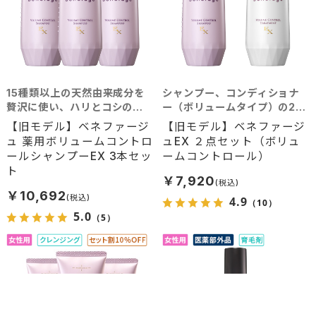
15種類以上の天然由来成分を
シャンプー、コンディショナ
贅沢に使い、ハリとコシのあ
ー（ボリュームタイプ）の2点
る髪へと導くシャンプー。髪
セット
【旧モデル】ベネファージ
【旧モデル】ベネファージ
に豊かなボリュームを求める
ュ 薬用ボリュームコントロ
ュEX ２点セット（ボリュ
方におすすめ。
ールシャンプーEX 3本セッ
ームコントロール）
ト
￥7,920
￥10,692
4.9
（10）
5.0
（5）