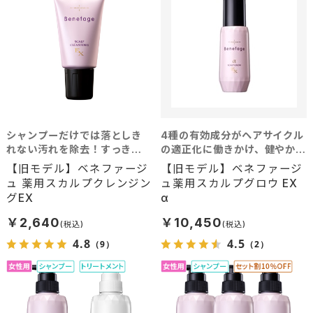
シャンプーだけでは落としき
4種の有効成分がヘアサイクル
れない汚れを除去！すっきり
の適正化に働きかけ、健やかな
クリアな毛穴へ
頭皮環境へ導く育毛剤
【旧モデル】ベネファージ
【旧モデル】ベネファージ
ュ 薬用スカルプクレンジン
ュ薬用スカルプグロウ EX
グEX
α
￥2,640
￥10,450
4.8
4.5
（9）
（2）