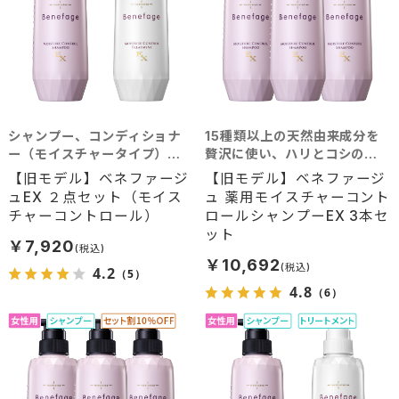
シャンプー、コンディショナ
15種類以上の天然由来成分を
ー（モイスチャータイプ）の2
贅沢に使い、ハリとコシのあ
点セット
る髪へと導くシャンプー。艶
【旧モデル】ベネファージ
【旧モデル】ベネファージ
やかな髪を求める方におすす
ュEX ２点セット（モイス
ュ 薬用モイスチャーコント
め。
チャーコントロール）
ロールシャンプーEX 3本セ
ット
￥7,920
￥10,692
4.2
（5）
4.8
（6）