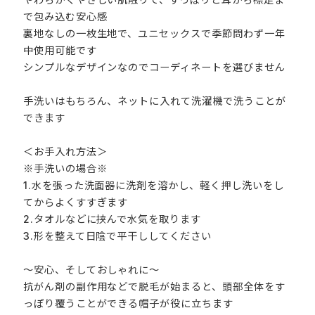
で包み込む安心感
裏地なしの一枚生地で、ユニセックスで季節問わず一年
中使用可能です
シンプルなデザインなのでコーディネートを選びません
手洗いはもちろん、ネットに入れて洗濯機で洗うことが
できます
＜お手入れ方法＞
※手洗いの場合※
1.水を張った洗面器に洗剤を溶かし、軽く押し洗いをし
てからよくすすぎます
2.タオルなどに挟んで水気を取ります
3.形を整えて日陰で平干ししてください
～安心、そしておしゃれに～
抗がん剤の副作用などで脱毛が始まると、頭部全体をす
っぽり覆うことができる帽子が役に立ちます