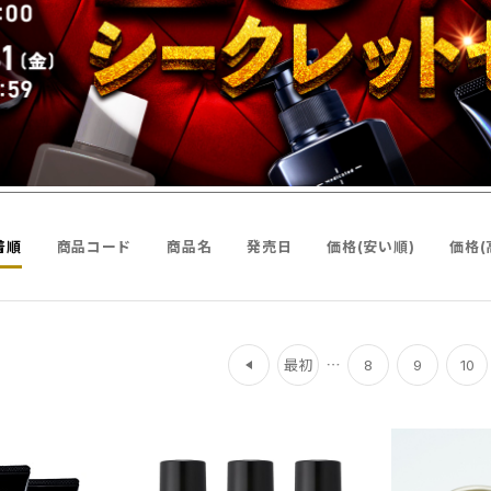
着順
商品コード
商品名
発売日
価格(安い順)
価格(
前
最初
8
9
10