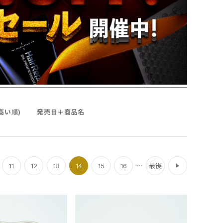
高い順)
発売日＋商品名
次
11
12
13
14
15
16
最後