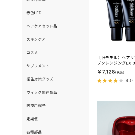
赤色LED
ヘアケアセット品
スキンケア
コスメ
【旧モデル】ヘアリ
プクレンジングEX 
サプリメント
￥7,128
衛生対策グッズ
4.0
ウィッグ関連商品
医療用帽子
定期便
各種部品