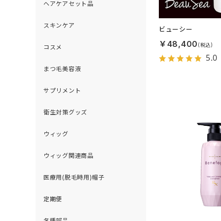
ヘアケアセット品
スキンケア
ビューシー
￥48,400
コスメ
5.0
まつ毛美容液
サプリメント
衛生対策グッズ
ウィッグ
ウィッグ関連商品
医療用(脱毛時用)帽子
定期便
各種部品