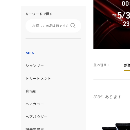
キーワードで探す
MEN
並べ替え：
新
シャンプー
トリートメント
育毛剤
318
件あります
ヘアカラー
ヘアパウダー
理美容家電