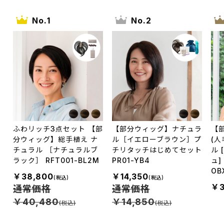
1
2
ふわリッチ3点セット 【部
【部分ウィッグ】ナチュラ
【
分ウィッグ】総手植え ナ
ル［イエローブラウン］プ
(人
チュラル ［ナチュラルブ
チリタッチはじめてセット
ル
ラック］ RFT001-BL2M
PR01-YB4
ュ]
OB
￥38,800
￥14,350
￥3
通常価格
通常価格
￥40,480
￥14,850