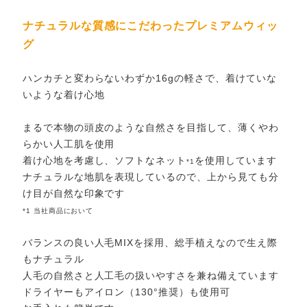
ナチュラルな質感にこだわったプレミアムウィッ
グ
ハンカチと変わらないわずか16gの軽さで、着けていな
いような着け心地
まるで本物の頭皮のような自然さを目指して、薄くやわ
らかい人工肌を使用
着け心地を考慮し、ソフトなネット
を使用しています
*1
ナチュラルな地肌を表現しているので、上から見ても分
け目が自然な印象です
*1 当社商品において
バランスの良い人毛MIXを採用、総手植えなので生え際
もナチュラル
人毛の自然さと人工毛の扱いやすさを兼ね備えています
ドライヤーもアイロン（130°推奨）も使用可