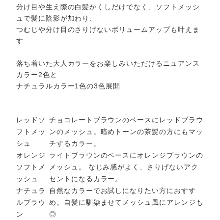
分け目や生え際の白髪かくしだけでなく、ソフトメッシ
ュで髪に陰影が加わり、
つむじや分け目のさりげないボリュームアップも叶えま
す
落ち着いた大人カラーをお楽しみいただけるニュアンス
カラー2色と
ナチュラルカラー1色の3色展開
レッドソ
チョコレートブラウンのベースにレッドブラウ
フトメッ
ンのメッシュ。暗めトーンの茶髪の方にもマッ
シュ
チするカラー。
オレンジ
ライトブラウンのベースにオレンジブラウンの
ソフトメ
メッシュ。 なじみ感がよく、さりげないアク
ッシュ
セントになるカラー。
ナチュラ
自然なカラーでお試しになりたい方におすす
ルブラウ
め。自髪に馴染ませてメッシュ風にアレンジも
ン
◎