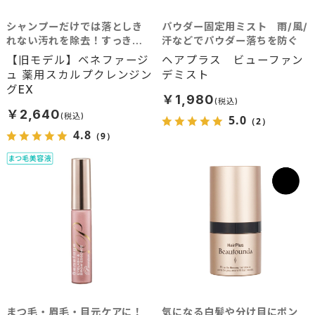
シャンプーだけでは落としき
パウダー固定用ミスト 雨/風/
れない汚れを除去！すっきり
汗などでパウダー落ちを防ぐ
クリアな毛穴へ
【旧モデル】ベネファージ
ヘアプラス ビューファン
ュ 薬用スカルプクレンジン
デミスト
グEX
￥1,980
￥2,640
5.0
（2）
4.8
（9）
まつ毛・眉毛・目元ケアに！
気になる白髪や分け目にポン